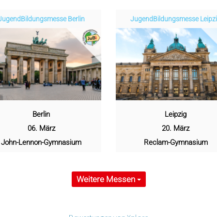
Jugend­­­­­Bildungsmess­e Berlin
Jugend­­­­­Bildungsmess­e Leipz
Berlin
Leipzig
06. März
20. März
John-Lennon-Gymnasium
Reclam-Gymnasium
Weitere Messen