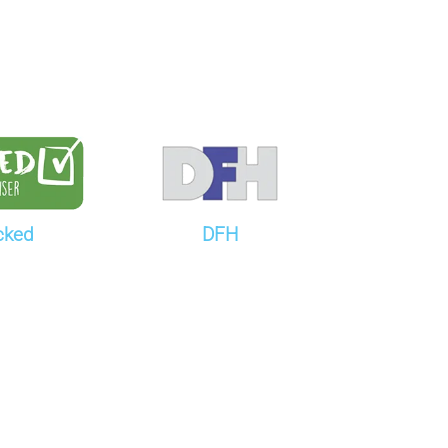
cked
DFH