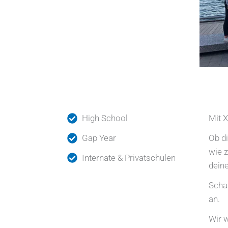
High School
Mit X
Gap Year
Ob di
wie z
Internate & Privatschulen
deine
Schau
an.
Wir w