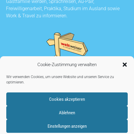
Gastfamilie werden, Sprachreisen, Au-Pair,
Freiwilligenarbeit, Praktika, Studium im Ausland sowie
Work & Travel zu informieren.
Cookie-Zustimmung verwalten
Wir verwenden Cookies, um unsere Website und unseren Service zu
optimieren.
Cookies akzeptieren
KONTAKT
•
AUSSTELLER WERDEN
•
IMPRESSUM
•
Ablehnen
DATENSCHUTZ
•
COOKIE EINSTELLUNGEN
Einstellungen anzeigen
Copyright © 2026
weltweiser.de