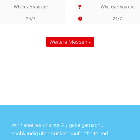
Wherever you are
Wherever you are
24/7
24/7
Weitere Messen
Wir haben es uns zur Aufgabe gemacht,
sachkundig über Auslandsaufenthalte und