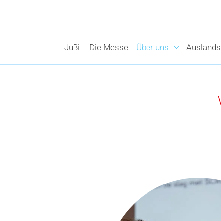
Zum
Inhalt
springen
JuBi – Die Messe
Über uns
Auslands­