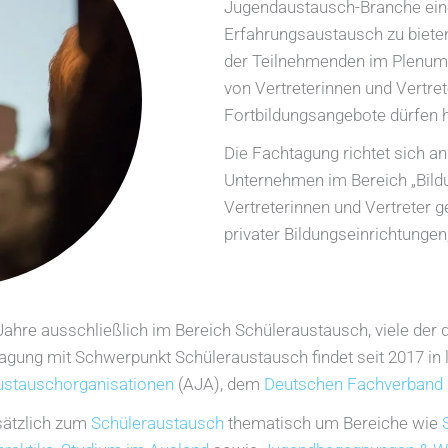
Jugendaustausch-Branche ein
Erfahrungsaustausch zu biete
der Teilnehmenden im Plenum.
von Vertreterinnen und Vertre
Fortbildungsangebote dürfen h
Die Fachtagung richtet sich an
Unternehmen im Bereich „Bildu
Vertreterinnen und Vertreter g
privater Bildungseinrichtungen,
Jahre ausschließlich im Bereich Schüleraustausch, viele der
gung mit Schwerpunkt Schüleraustausch findet seit 2017 in 
ustauschorganisationen
(AJA), dem
Deutschen Fachverband 
sätzlich zum
Schüleraustausch
thematisch um Bereiche wie