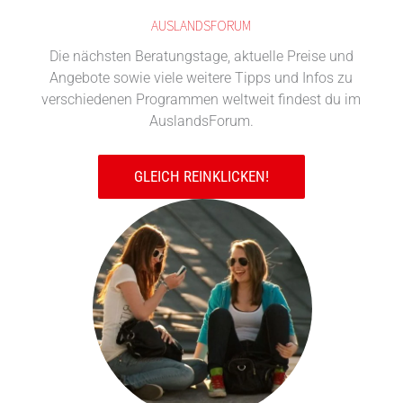
AUSLANDSFORUM
Die nächsten Beratungstage, aktuelle Preise und
Angebote sowie viele weitere Tipps und Infos zu
verschiedenen Programmen weltweit findest du im
AuslandsForum.
GLEICH REINKLICKEN!