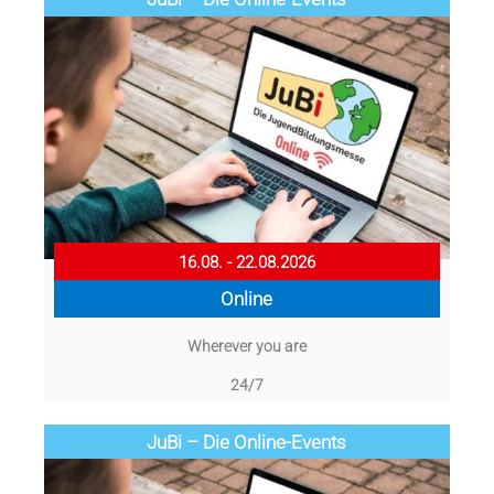
16.08. - 22.08.2026
Online
Wherever you are
24/7
JuBi – Die Online-Events