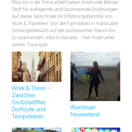
Was sie in der Ferne erlebt haben bietet jede Menge
Stoff für aufregende und faszinierende Erzählungen.
Auf dieser Seite findet ihr Erfahrungsberichte von
Work & Travellern: Von der Farmarbeit in Irland über
Schlangenbesuch auf der australischen Ranch bis
zu spannenden Jobs in Kanada – hier findet jeder
seinen Traumjob!
Work & Travel –
Zwischen
Großstadtflair,
Abenteuer
Dorfidylle und
Neuseeland
Tempelleben