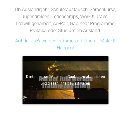
Ob Auslandsjahr, Schüleraustausch, Sprachkurse,
Jugendreisen, Feriencamps, Work & Travel,
Freiwilligenarbeit, Au-Pair, Gap Year Programme,
Praktika oder Studium im Ausland:
Auf der JuBi werden Träume zu Plänen – Make It
Happen!
Klicke hier, um Marketing-Cookies zu akzeptieren
und diesen Inhalt zu aktivieren