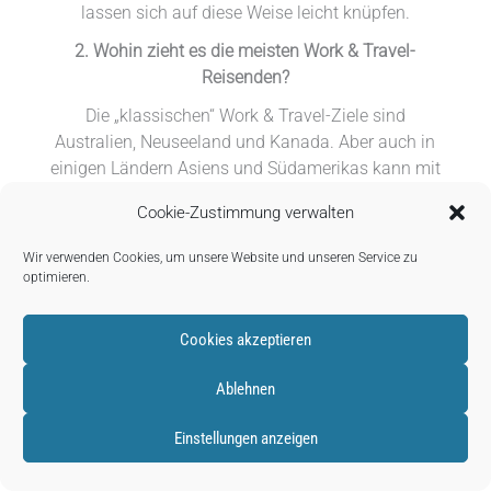
lassen sich auf diese Weise leicht knüpfen.
2. Wohin zieht es die meisten Work & Travel-
Reisenden?
Die „klassischen“ Work & Travel-Ziele sind
Australien, Neuseeland und Kanada. Aber auch in
einigen Ländern Asiens und Südamerikas kann mit
dem entsprechenden Visum ein solches Programm
Cookie-Zustimmung verwalten
absolviert werden.
Work & Travel
gibt es in der Form
in den USA nicht. Für dieses Gastland werden Visa
Wir verwenden Cookies, um unsere Website und unseren Service zu
nur an eingeschriebene Studierende ausgestellt, die
optimieren.
dann über den Sommer in Amerika jobben dürfen.
Die maximale Aufenthaltsdauer in den USA beträgt
Cookies akzeptieren
fünf Monate.
Ablehnen
3. Welche Visa benötigt man?
Alle Länder setzen für ein sog. „Working-Holiday-
Einstellungen anzeigen
Visa“ Volljährigkeit voraus und vergeben diese in
manchen Fällen in einem Losverfahren. Für