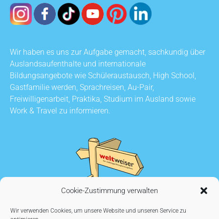
Wir haben es uns zur Aufgabe gemacht, sachkundig über
Auslandsaufenthalte und internationale
Bildungsangebote wie Schüleraustausch, High School,
Gastfamilie werden, Sprachreisen, Au-Pair,
Freiwilligenarbeit, Praktika, Studium im Ausland sowie
Work & Travel zu informieren.
Cookie-Zustimmung verwalten
Wir verwenden Cookies, um unsere Website und unseren Service zu