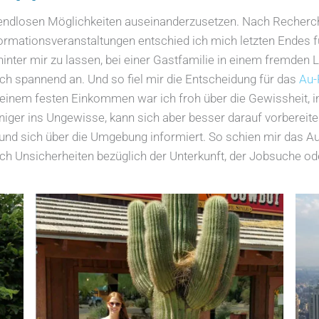
le endlosen Möglichkeiten auseinanderzusetzen. Nach Recherc
rmationsveranstaltungen entschied ich mich letzten Endes fü
inter mir zu lassen, bei einer Gastfamilie in einem fremden L
ich spannend an. Und so fiel mir die Entscheidung für das
Au-
 einem festen Einkommen war ich froh über die Gewissheit, 
iger ins Ungewisse, kann sich aber besser darauf vorbereit
tt und sich über die Umgebung informiert. So schien mir das 
ich Unsicherheiten bezüglich der Unterkunft, der Jobsuche 