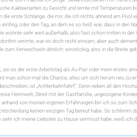
ische Kakteenarten zu Gesicht und lernte mit Temperaturen 
 die erste Schlange, die mir, die ich nichts ahnend am Pool 
einfing, oder den Tag, an dem es so heiß war, dass in den Na
e wohnte sehr weit außerhalb, also fast schon mitten in der 
dorthin verirrte, war es doch recht einsam, aber auch demen
lle zum Verwechseln ähnlich: einstöckig, also in die Breite g
bt, sei es der erste Arbeitstag als Au-Pair oder mein erstes am
t man schon mal die Chance, alles um sich herum neu zu en
eschreiben, ist „Achterbahnfahrt“. Denn neben all den Hochs, f
weise Heimweh, Streit mit der Gastfamilie, ungezogene Kinder
 anhand von meinen eigenen Erfahrungen bin ich so zum Sch
Entscheidung keinen einzigen Tag bereut habe. So schlimm
 sehr ich meine Liebsten zu Hause vermisst habe, weiß ich 