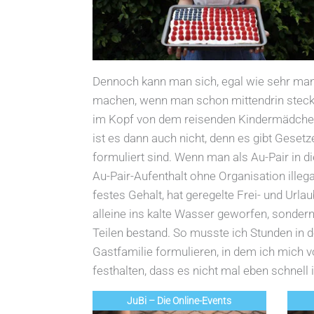
Dennoch kann man sich, egal wie sehr man 
machen, wenn man schon mittendrin steckt
im Kopf von dem reisenden Kindermädchen, 
ist es dann auch nicht, denn es gibt Gese
formuliert sind. Wenn man als Au-Pair in d
Au-Pair-Aufenthalt ohne Organisation ille
festes Gehalt, hat geregelte Frei- und Urla
alleine ins kalte Wasser geworfen, sonder
Teilen bestand. So musste ich Stunden in d
Gastfamilie formulieren, in dem ich mich v
festhalten, dass es nicht mal eben schnell 
JuBi – Die Online-Events