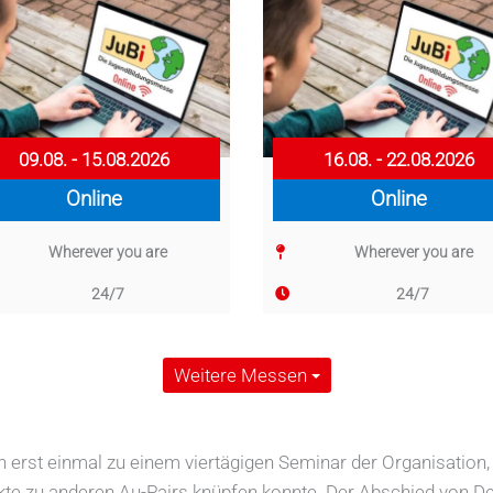
09.08. - 15.08.2026
16.08. - 22.08.2026
Online
Online
Wherever you are
Wherever you are
24/7
24/7
Weitere Messen
 erst einmal zu einem viertägigen Seminar der Organisation,
kte zu anderen Au-Pairs knüpfen konnte. Der Abschied von D