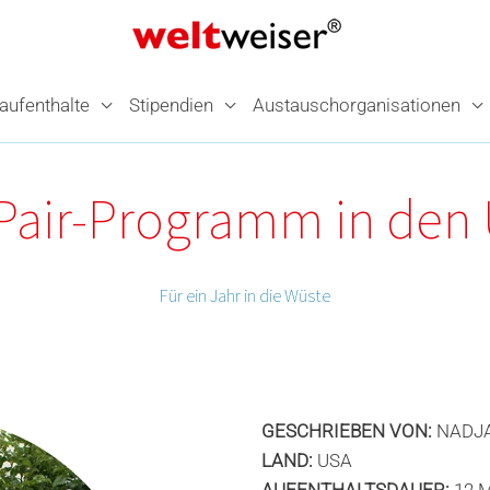
­aufenthalte
Stipendien
Austausch­organisationen
Pair-Programm in den
Für ein Jahr in die Wüste
GESCHRIEBEN VON:
NADJ
LAND:
USA
AUFENTHALTSDAUER:
12 