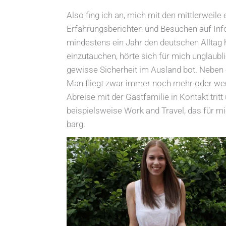
Also fing ich an, mich mit den mittlerwei
Erfahrungsberichten und Besuchen auf Info
mindestens ein Jahr den deutschen Alltag h
einzutauchen, hörte sich für mich unglaubl
gewisse Sicherheit im Ausland bot. Neben
Man fliegt zwar immer noch mehr oder wen
Abreise mit der Gastfamilie in Kontakt tri
beispielsweise Work and Travel, das für m
barg.