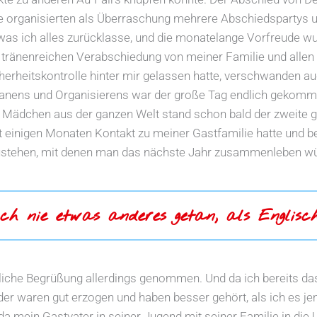
e organisierten als Überraschung mehrere Abschiedspartys 
was ich alles zurücklasse, und die monatelange Vorfreude w
 tränenreichen Verabschiedung von meiner Familie und allen
erheitskontrolle hinter mir gelassen hatte, verschwanden a
lanens und Organisierens war der große Tag endlich gekomm
t Mädchen aus der ganzen Welt stand schon bald der zweite 
t einigen Monaten Kontakt zu meiner Gastfamilie hatte und be
ustehen, mit denen man das nächste Jahr zusammenleben wü
h nie etwas anderes getan, als Englisc
liche Begrüßung allerdings genommen. Und da ich bereits das
inder waren gut erzogen und haben besser gehört, als ich es j
da mein Gastvater in seiner Jugend mit seiner Familie in di