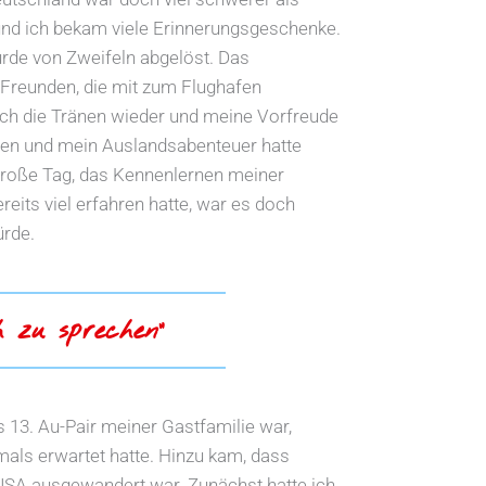
und ich bekam viele Erinnerungsgeschenke.
urde von Zweifeln abgelöst. Das
 Freunden, die mit zum Flughafen
uch die Tränen wieder und meine Vorfreude
en und mein Auslandsabenteuer hatte
große Tag, das Kennenlernen meiner
reits viel erfahren hatte, war es doch
rde.
h zu sprechen“
 13. Au-Pair meiner Gastfamilie war,
emals erwartet hatte. Hinzu kam, dass
e USA ausgewandert war. Zunächst hatte ich