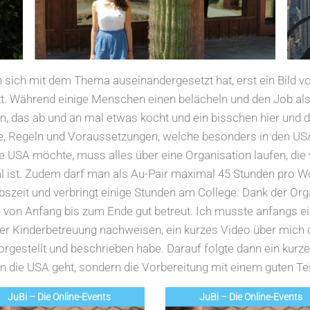
sich mit dem Thema auseinandergesetzt hat, erst ein Bild v
. Während einige Menschen einen belächeln und den Job als U
das ab und an mal etwas kocht und ein bisschen hier und da
tze, Regeln und Voraussetzungen, welche besonders in den US
ie USA möchte, muss alles über eine Organisation laufen, die 
gal ist. Zudem darf man als Au-Pair maximal 45 Stunden pro 
ubszeit und verbringt einige Stunden am College. Dank der Orga
n von Anfang bis zum Ende gut betreut. Ich musste anfangs e
er Kinderbetreuung nachweisen, ein kurzes Video über mich d
orgestellt und beschrieben habe. Darauf folgte dann ein kurze
in die USA geht, sondern die Vorbereitung mit einem guten Tei
JuBi – Die Online-Events
JuBi – Die Online-Events