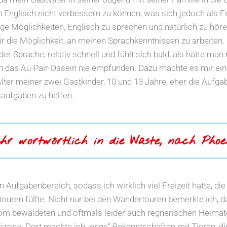
ein Englisch nicht verbessern zu können, was sich jedoch als 
ige Möglichkeiten, Englisch zu sprechen und natürlich zu hör
r die Möglichkeit, an meinen Sprachkenntnissen zu arbeiten
der Sprache, relativ schnell und fühlt sich bald, als hätte ma
ch das Au-Pair-Dasein nie empfunden. Dazu machte es mir einf
lter meiner zwei Gastkinder, 10 und 13 Jahre, eher die Aufgabe
saufgaben zu helfen.
ahr wortwörtlich in die Wüste, nach Phoe
Aufgabenbereich, sodass ich wirklich viel Freizeit hatte, die
ren füllte. Nicht nur bei den Wandertouren bemerkte ich, d
m bewaldeten und oftmals leider auch regnerischen Heimator
izona. Dort machte ich „enge“ Bekanntschaften mit Tieren, die