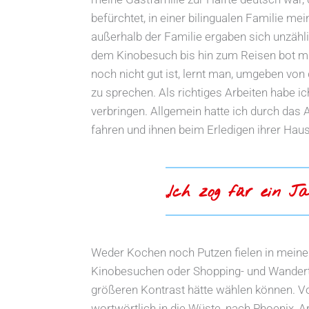
befürchtet, in einer bilingualen Familie m
außerhalb der Familie ergaben sich unzähl
dem Kinobesuch bis hin zum Reisen bot mi
noch nicht gut ist, lernt man, umgeben von 
zu sprechen. Als richtiges Arbeiten habe i
verbringen. Allgemein hatte ich durch das A
fahren und ihnen beim Erledigen ihrer Hau
„Ich zog für ein J
Weder Kochen noch Putzen fielen in meinen 
Kinobesuchen oder Shopping- und Wandertou
größeren Kontrast hätte wählen können. Vo
wortwörtlich in die Wüste, nach Phoenix, Ar