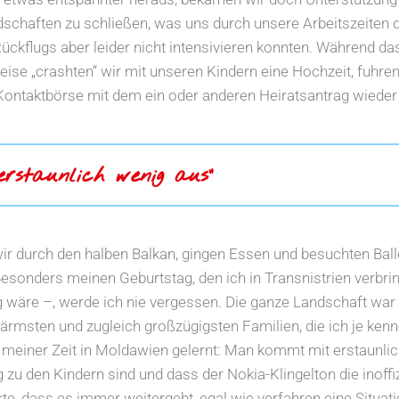
haften zu schließen, was uns durch unsere Arbeitszeiten das 
kflugs aber leider nicht intensivieren konnten. Während das a
eise „crashten“ wir mit unseren Kindern eine Hochzeit, fuhre
 Kontaktbörse mit dem ein oder anderen Heiratsantrag wieder
staunlich wenig aus“
wir durch den halben Balkan, gingen Essen und besuchten Balle
 Besonders meinen Geburtstag, den ich in Transnistrien verbri
g wäre –, werde ich nie vergessen. Die ganze Landschaft war 
rmsten und zugleich großzügigsten Familien, die ich je kenne
n meiner Zeit in Moldawien gelernt: Man kommt mit erstaunlic
 zu den Kindern sind und dass der Nokia-Klingelton die inoffi
te, dass es immer weitergeht, egal wie verfahren eine Situat