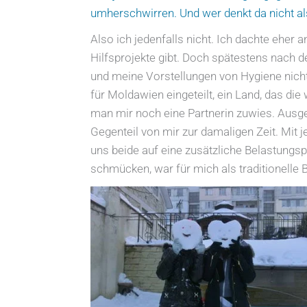
umherschwirren. Und wer denkt da nicht a
Also ich jedenfalls nicht. Ich dachte eher 
Hilfsprojekte gibt. Doch spätestens nach 
und meine Vorstellungen von Hygiene nich
für Moldawien eingeteilt, ein Land, das die 
man mir noch eine Partnerin zuwies. Ausg
Gegenteil von mir zur damaligen Zeit. Mit
uns beide auf eine zusätzliche Belastung
schmücken, war für mich als traditionelle 