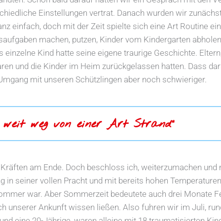
schiedliche Einstellungen vertrat. Danach wurden wir zunäc
nz einfach, doch mit der Zeit spielte sich eine Art Routine e
usaufgaben machen, putzen, Kinder vom Kindergarten abholen
 einzelne Kind hatte seine eigene traurige Geschichte. Eltern
en und die Kinder im Heim zurückgelassen hatten. Dass da
n Umgang mit unseren Schützlingen aber noch schwieriger.
 weit weg von einer Art Strand“
 Kräften am Ende. Doch beschloss ich, weiterzumachen und
g in seiner vollen Pracht und mit bereits hohen Temperaturen
 Sommer war. Aber Sommerzeit bedeutete auch drei Monate Fer
ach unserer Ankunft wissen ließen. Also fuhren wir im Juli, r
und eine 20-Jährige, waren alleine mit 18 traumatisierten Ki