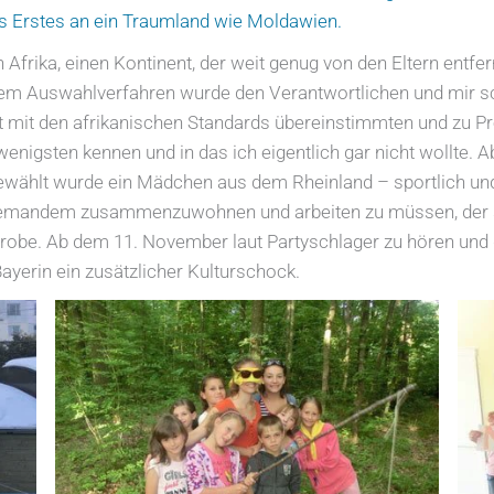
ls Erstes an ein Traumland wie Moldawien.
an Afrika, einen Kontinent, der weit genug von den Eltern entfe
dem Auswahlverfahren wurde den Verantwortlichen und mir sc
t mit den afrikanischen Standards übereinstimmten und zu P
wenigsten kennen und in das ich eigentlich gar nicht wollte. A
ewählt wurde ein Mädchen aus dem Rheinland – sportlich un
 jemandem zusammenzuwohnen und arbeiten zu müssen, der so 
sprobe. Ab dem 11. November laut Partyschlager zu hören un
Bayerin ein zusätzlicher Kulturschock.