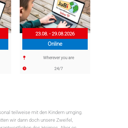
23.08. - 29.08.2026
Online
Wherever you are
24/7
onal teilweise mit den Kindern umging.
ten wir dann doch unsere Zweifel,
erantwortlichen des Heimes. Aber es