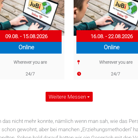
09.08. - 15.08.2026
16.08. - 22.08.2026
Online
Online
Wherever you are
Wherever you are
24/7
24/7
Weitere Messen
 das nicht mehr konnte, nämlich wenn man sah, wie das Pers
 schon gewohnt, aber bei manchen „Erziehungsmethoden“ hat
ndten. Schon bald darauf hatten wir ein Gespräch mit den V