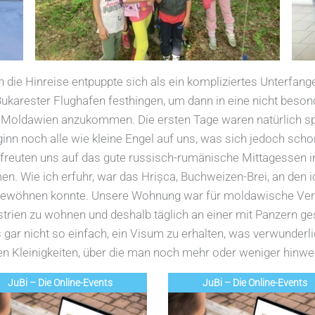
n die Hinreise entpuppte sich als ein kompliziertes Unterfan
Bukarester Flughafen festhingen, um dann in eine nicht beso
in Moldawien anzukommen. Die ersten Tage waren natürlich s
inn noch alle wie kleine Engel auf uns, was sich jedoch scho
freuten uns auf das gute russisch-rumänische Mittagessen i
en. Wie ich erfuhr, war das Hrișca, Buchweizen-Brei, an den i
t gewöhnen konnte. Unsere Wohnung war für moldawische Verh
trien zu wohnen und deshalb täglich an einer mit Panzern 
gar nicht so einfach, ein Visum zu erhalten, was verwunderli
en Kleinigkeiten, über die man noch mehr oder weniger hinw
JuBi – Die Online-Events
JuBi – Die Online-Events