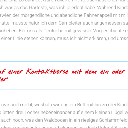
ch war es das Härteste, was ich je erlebt habe. Während Ki
wien der morgendliche und abendliche Fahnenappell mit mili
 hatte, musste natürlich dem Campleiter auch angemessen s
 anheben. Für uns als Deutsche mit gewisser Vorgeschichte 
 einer Linie stehen können, muss ich nicht erklären, und umso
uf einer Kontaktbörse mit dem ein oder
er“
 wir auch nicht, weshalb wir uns ein Bett mit bis zu drei Kinde
letten drei Löcher nebeneinander auf einem kleinen Hügel w
 auch noch, was den Waldboden in ein riesiges Schlammfeld 
ls etwas entspannter heraus, bekamen wir doch Unterstützung