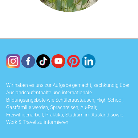
Wir haben es uns zur Aufgabe gemacht, sachkundig über
Auslandsaufenthalte und internationale
Bildungsangebote wie Schüleraustausch, High School,
Gastfamilie werden, Sprachreisen, Au-Pair,
Freiwilligenarbeit, Praktika, Studium im Ausland sowie
Work & Travel zu informieren.