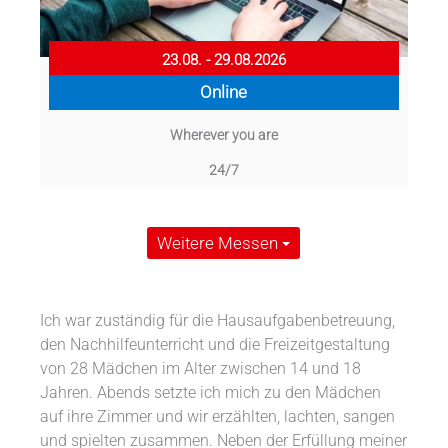
23.08. - 29.08.2026
Online
Wherever you are
24/7
Weitere Messen
Ich war zuständig für die Hausaufgabenbetreuung,
den Nachhilfeunterricht und die Freizeitgestaltung
von 28 Mädchen im Alter zwischen 14 und 18
Jahren. Abends setzte ich mich zu den Mädchen
auf ihre Zimmer und wir erzählten, lachten, sangen
und spielten zusammen. Neben der Erfüllung meiner