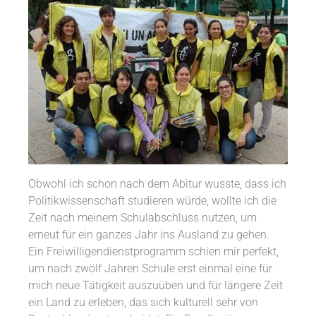
Obwohl ich schon nach dem Abitur wusste, dass ich
Politikwissenschaft studieren würde, wollte ich die
Zeit nach meinem Schulabschluss nutzen, um
erneut für ein ganzes Jahr ins Ausland zu gehen.
Ein Freiwilligendienstprogramm schien mir perfekt,
um nach zwölf Jahren Schule erst einmal eine für
mich neue Tätigkeit auszuüben und für längere Zeit
ein Land zu erleben, das sich kulturell sehr von