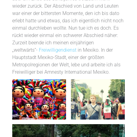
wieder zurück. Der Abschied von Land und Leuten
war einer der bittersten Momente, den ich bis dato
erlebt hatte und etwas, das ich eigentlich nicht noch
einmal durchleben wollte. Nun tue ich es doch. Es
rückt wieder einmal ein schwerer Abschied näher:
Zurzeit beende ich meinen einjährigen
„weltwärts“-
Freiwilligendienst
in Mexiko. In der
Hauptstadt Mexiko-Stadt, einer der größten
Metropolregionen der Welt, lebe und arbeite ich als
Freiwilliger bei Amnesty International Mexiko.