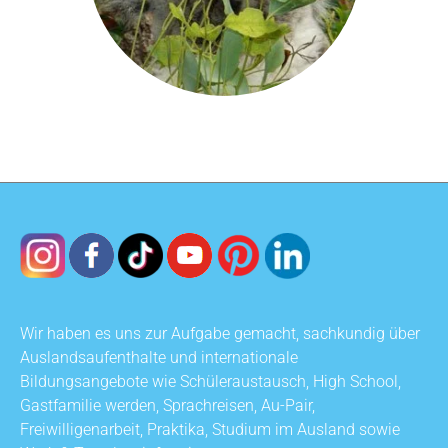
Wir haben es uns zur Aufgabe gemacht, sachkundig über
Auslandsaufenthalte und internationale
Bildungsangebote wie Schüleraustausch, High School,
Gastfamilie werden, Sprachreisen, Au-Pair,
Freiwilligenarbeit, Praktika, Studium im Ausland sowie