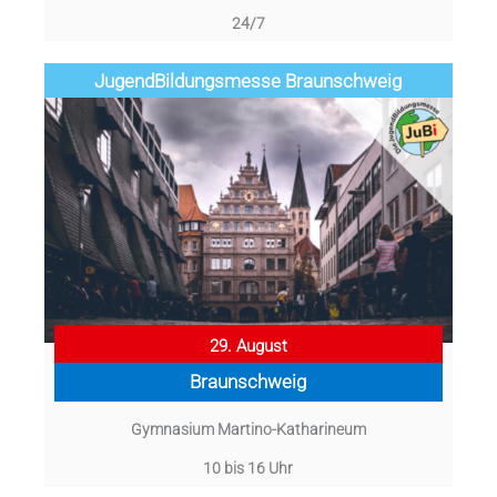
24/7
Jugend­­­­­Bildungsmess­e Braunschweig
29. August
Braunschweig
Gymnasium Martino-Katharineum
10 bis 16 Uhr