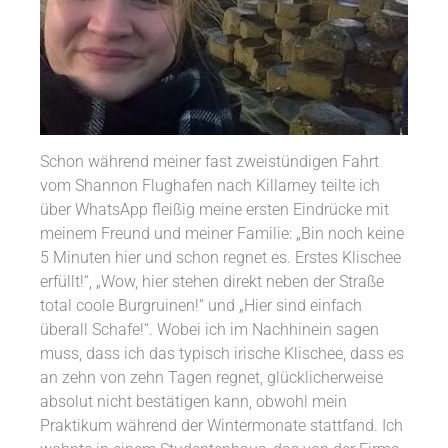
Schon während meiner fast zweistündigen Fahrt
vom Shannon Flughafen nach Killarney teilte ich
über WhatsApp fleißig meine ersten Eindrücke mit
meinem Freund und meiner Familie: „Bin noch keine
5 Minuten hier und schon regnet es. Erstes Klischee
erfüllt!“, „Wow, hier stehen direkt neben der Straße
total coole Burgruinen!“ und „Hier sind einfach
überall Schafe!“. Wobei ich im Nachhinein sagen
muss, dass ich das typisch irische Klischee, dass es
an zehn von zehn Tagen regnet, glücklicherweise
absolut nicht bestätigen kann, obwohl mein
Praktikum während der Wintermonate stattfand. Ich