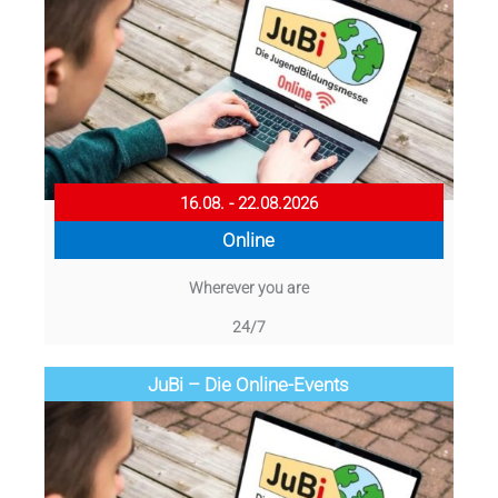
16.08. - 22.08.2026
Online
Wherever you are
24/7
JuBi – Die Online-Events