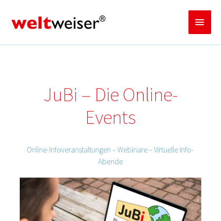
Zum
Inhalt
Haup
springen
JuBi – Die Online-
Events
Online-Info­­­veranstaltungen – Webinare – Virtuelle Info-
Abende