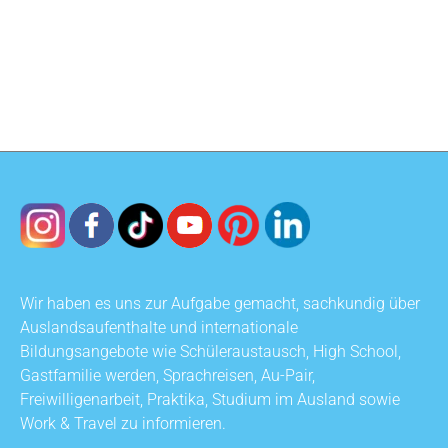
Wir haben es uns zur Aufgabe gemacht, sachkundig über
Auslandsaufenthalte und internationale
Bildungsangebote wie Schüleraustausch, High School,
Gastfamilie werden, Sprachreisen, Au-Pair,
Freiwilligenarbeit, Praktika, Studium im Ausland sowie
Work & Travel zu informieren.