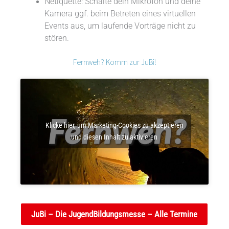
Netiquette: Schalte dein Mikrofon und deine
Kamera ggf. beim Betreten eines virtuellen
Events aus, um laufende Vorträge nicht zu
stören.
Fernweh? Komm zur JuBi!
Klicke hier, um Marketing-Cookies zu akzeptieren
und diesen Inhalt zu aktivieren
JuBi – Die JugendBildungsmesse – Alle Termine