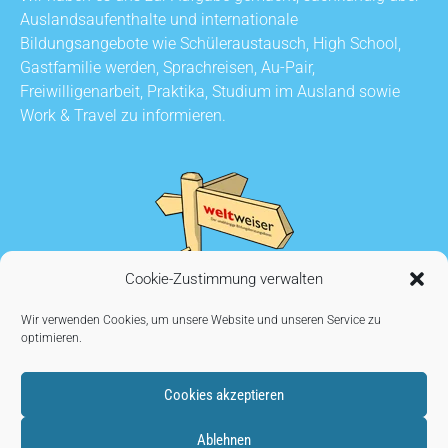
Auslandsaufenthalte und internationale
Bildungsangebote wie Schüleraustausch, High School,
Gastfamilie werden, Sprachreisen, Au-Pair,
Freiwilligenarbeit, Praktika, Studium im Ausland sowie
Work & Travel zu informieren.
Cookie-Zustimmung verwalten
Wir verwenden Cookies, um unsere Website und unseren Service zu
optimieren.
Cookies akzeptieren
KONTAKT
•
AUSSTELLER WERDEN
•
IMPRESSUM
•
Ablehnen
DATENSCHUTZ
•
COOKIE EINSTELLUNGEN