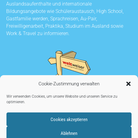
Auslandsaufenthalte und internationale
Bildungsangebote wie Schüleraustausch, High School,
Gastfamilie werden, Sprachreisen, Au-Pair,
Freiwilligenarbeit, Praktika, Studium im Ausland sowie
Work & Travel zu informieren.
Cookie-Zustimmung verwalten
Wir verwenden Cookies, um unsere Website und unseren Service zu
optimieren.
Cookies akzeptieren
KONTAKT
•
AUSSTELLER WERDEN
•
IMPRESSUM
•
Ablehnen
DATENSCHUTZ
•
COOKIE EINSTELLUNGEN