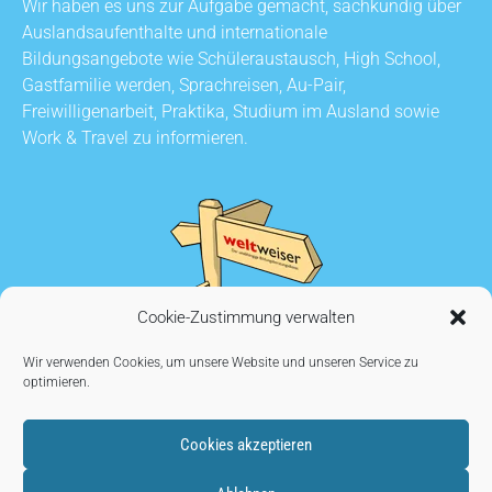
Wir haben es uns zur Aufgabe gemacht, sachkundig über
Auslandsaufenthalte und internationale
Bildungsangebote wie Schüleraustausch, High School,
Gastfamilie werden, Sprachreisen, Au-Pair,
Freiwilligenarbeit, Praktika, Studium im Ausland sowie
Work & Travel zu informieren.
Cookie-Zustimmung verwalten
Wir verwenden Cookies, um unsere Website und unseren Service zu
optimieren.
Cookies akzeptieren
KONTAKT
•
AUSSTELLER WERDEN
•
IMPRESSUM
•