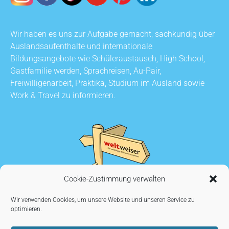
Wir haben es uns zur Aufgabe gemacht, sachkundig über
Auslandsaufenthalte und internationale
Bildungsangebote wie Schüleraustausch, High School,
Gastfamilie werden, Sprachreisen, Au-Pair,
Freiwilligenarbeit, Praktika, Studium im Ausland sowie
Work & Travel zu informieren.
Cookie-Zustimmung verwalten
Wir verwenden Cookies, um unsere Website und unseren Service zu
optimieren.