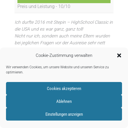
Preis und Leistung -
10/10
Ich durfte 2016 mit Stepin – HighSchool Classic in
die USA und es war ganz, ganz toll!
Nicht nur ich, sondern auch meine Eltern wurden
bei jeglichen Fragen vor der Ausreise sehr nett
betreut! Auch während meines Austausches
Cookie-Zustimmung verwalten
fühlte ich mich bei StepIn und ihrer
Partnerorganisation bestens aufgehoben. Auch
Wir verwenden Cookies, um unsere Website und unseren Service zu
möchte ich kurz erwähnen, dass meine
optimieren.
Gastfamilie perfekt war und sie mich wirklich wie
ihre eigene Tochter behandelten (und dies auch
Cookies akzeptieren
immer noch tun :-))
Ich bin echt froh, mit StepIn in die USA gegangen
Ablehnen
zu sein! <3
Antworten
Einstellungen anzeigen
stepin
30. JULI 2020
Liebe Lena,