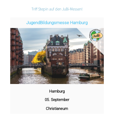
Triff Stepin auf den JuBi-Messen!
Jugend­­­­­Bildungsmess­e Hamburg
Hamburg
05. September
Christianeum