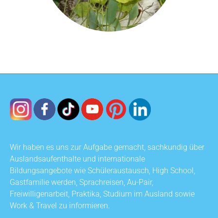
Wir haben es uns zur Aufgabe gemacht, sachkundig über
Auslandsaufenthalte und internationale
Bildungsangebote wie Schüleraustausch, High School,
Gastfamilie werden, Sprachreisen, Au-Pair,
Freiwilligenarbeit, Praktika, Studium im Ausland sowie
Work & Travel zu informieren.