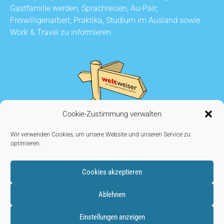
Gastfamilie werden, Sprachreisen, Au-Pair,
Freiwilligenarbeit, Praktika, Studium im Ausland sowie
Work & Travel zu informieren.
Cookie-Zustimmung verwalten
Wir verwenden Cookies, um unsere Website und unseren Service zu
optimieren.
Cookies akzeptieren
KONTAKT
•
AUSSTELLER WERDEN
•
IMPRESSUM
•
Ablehnen
DATENSCHUTZ
•
COOKIE EINSTELLUNGEN
Einstellungen anzeigen
Copyright © 2026
weltweiser.de