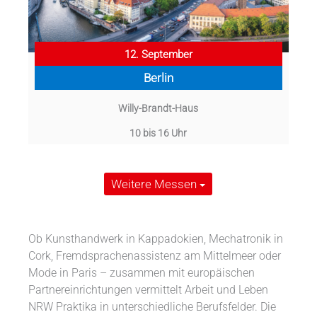
12. September
Berlin
Willy-Brandt-Haus
10 bis 16 Uhr
Weitere Messen
Ob Kunsthandwerk in Kappadokien, Mechatronik in
Cork, Fremdsprachenassistenz am Mittelmeer oder
Mode in Paris – zusammen mit europäischen
Partnereinrichtungen vermittelt Arbeit und Leben
NRW Praktika in unterschiedliche Berufsfelder. Die