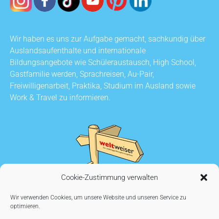
Wir haben es uns zur Aufgabe gemacht, sachkundig über
Auslandsaufenthalte und internationale
Bildungsangebote wie Schüleraustausch, High School,
Gastfamilie werden, Sprachreisen, Au-Pair,
Freiwilligenarbeit, Praktika, Studium im Ausland sowie
Work & Travel zu informieren.
Cookie-Zustimmung verwalten
Wir verwenden Cookies, um unsere Website und unseren Service zu
optimieren.