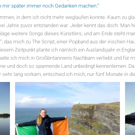
ich mir später immer noch Gedanken machen.“
mmen, in dem ich nicht mehr weglaufen konnte. Kaum zu glau
zwei Jahre zuvor entstanden war. Jeder kennt das doch: Man hö
äge weitere Songs dieses Künstlers, und am Ende steht man 
 das mich zu The Script, einer Popband aus der irischen Haupts
 diesem Zeitpunkt plante ich nämlich ein Auslandsjahr in Englan
te ich mich in Großbritanniens Nachbarn verliebt und für mi
gene und doch so spannende Land unbedingt kennenlernen. Da 
 sehr lang vorkam, entschied ich mich, nur fünf Monate in di