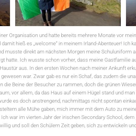
iner Organisation und hatte bereits mehrere Monate vor mei
Und damit hieß es „welcome“ in meinem Irland-Abenteuer! Ich
nd musste direkt am nächsten Morgen meine Schuluniform a
rgt hatte. Ich wusste schon vorher, dass meine Gastfamilie a
r Haustür aus. In den ersten Wochen nach meiner Ankunft erku
ch gewesen war. Zwar gab es nur ein Schaf, das zudem die u
 die Beine der Besucher zu rammen, doch die grünen Wiesen 
aum, vor allem, da das Haus auf einem Hügel stand und man 
urde es doch anstrengend, nachmittags nicht spontan einkau
eltern alle Mühe gaben, mich immer mit dem Auto zu meinem 
 Ich war im vierten Jahr der irischen Secondary School, dem 
willig und soll den Schülern Zeit geben, sich zu entwickeln un