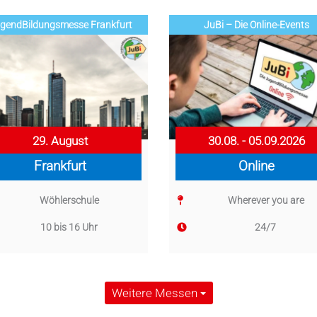
gend­­­­­Bildungsmess­e Frankfurt
JuBi – Die Online-Events
29. August
30.08. - 05.09.2026
Frankfurt
Online
Wöhlerschule
Wherever you are
10 bis 16 Uhr
24/7
Weitere Messen