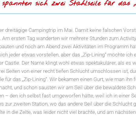
 spannten sich zwei Stahlseile für das ,Z
iv der dreitägige Campingtrip im Mai. Damit keine falschen Vo
z. Am ersten Tag wanderten wir mehrere Stunden zum Activit
ufbauten und noch am Abend zwei Aktivitäten im Programm ha
 sich jeder etwas vorstellen, aber das „Zip-Lining“ möchte ich
 Castle. Der Name klingt wohl etwas spektakulärer, als es war
i Seiten von einer recht tiefen Schlucht umschlossen ist, dur
e für das „Zip-Lining“. Wir bekamen einen Gurt, wie man ihn f
acht, und schon sausten wir am Seil über die bewaldete Schl
 – den ich selbst fast umgeworfen hätte, weil ich in einer
es zur zweiten Station, wo das andere Seil über die Schluc
lte in die Zelte, was leider nicht viel brachte, und am nächs