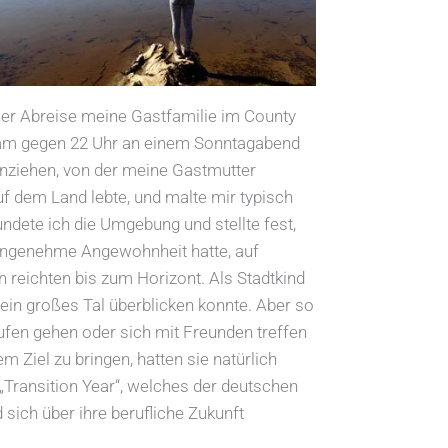
ner Abreise meine Gastfamilie im County
 kam gegen 22 Uhr an einem Sonntagabend
nziehen, von der meine Gastmutter
uf dem Land lebte, und malte mir typisch
ndete ich die Umgebung und stellte fest,
nangenehme Angewohnheit hatte, auf
reichten bis zum Horizont. Als Stadtkind
ein großes Tal überblicken konnte. Aber so
fen gehen oder sich mit Freunden treffen
Ziel zu bringen, hatten sie natürlich
„Transition Year“, welches der deutschen
d sich über ihre berufliche Zukunft