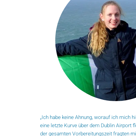
„Ich habe keine Ahnung, worauf ich mich h
eine letzte Kurve über dem Dublin Airport
der gesamten Vorbereitungszeit fragten mi