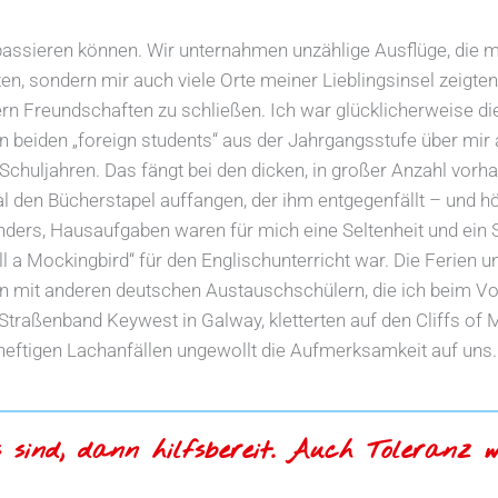
assieren können. Wir unternahmen unzählige Ausflüge, die mi
en, sondern mir auch viele Orte meiner Lieblingsinsel zeigte
ern Freundschaften zu schließen. Ich war glücklicherweise d
n beiden „foreign students“ aus der Jahrgangsstufe über mir 
 Schuljahren. Das fängt bei den dicken, in großer Anzahl vor
l den Bücherstapel auffangen, der ihm entgegenfällt – und 
nders, Hausaufgaben waren für mich eine Seltenheit und ein S
ll a Mockingbird“ für den Englischunterricht war. Die Ferien
 mit anderen deutschen Austauschschülern, die ich beim Vo
traßenband Keywest in Galway, kletterten auf den Cliffs of
eftigen Lachanfällen ungewollt die Aufmerksamkeit auf uns.
es sind, dann hilfsbereit. Auch Toleranz 