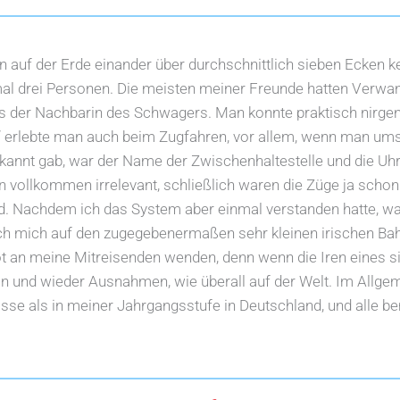
 auf der Erde einander über durchschnittlich sieben Ecken ke
l drei Personen. Die meisten meiner Freunde hatten Verwand
s der Nachbarin des Schwagers. Man konnte praktisch nirg
g“ erlebte man auch beim Zugfahren, vor allem, wenn man u
ekannt gab, war der Name der Zwischenhaltestelle und die Uh
 vollkommen irrelevant, schließlich waren die Züge ja sch
d. Nachdem ich das System aber einmal verstanden hatte, wa
 ich mich auf den zugegebenermaßen sehr kleinen irischen Ba
ot an meine Mitreisenden wenden, denn wenn die Iren eines sin
hin und wieder Ausnahmen, wie überall auf der Welt. Im Allge
asse als in meiner Jahrgangsstufe in Deutschland, und alle 