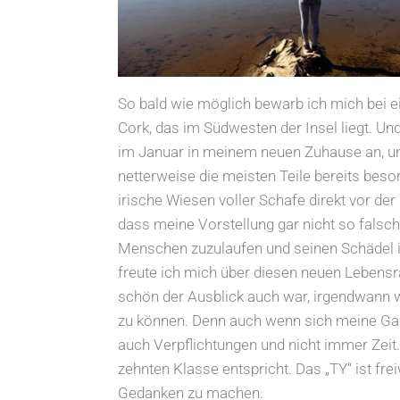
So bald wie möglich bewarb ich mich bei e
Cork, das im Südwesten der Insel liegt. 
im Januar in meinem neuen Zuhause an, u
netterweise die meisten Teile bereits beso
irische Wiesen voller Schafe direkt vor de
dass meine Vorstellung gar nicht so fals
Menschen zuzulaufen und seinen Schädel in
freute ich mich über diesen neuen Lebensr
schön der Ausblick auch war, irgendwann w
zu können. Denn auch wenn sich meine Gast
auch Verpflichtungen und nicht immer Zeit.
zehnten Klasse entspricht. Das „TY“ ist frei
Gedanken zu machen.