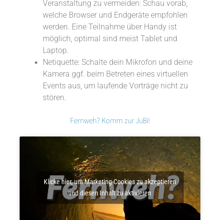
Veranstaltung zu vermeiden: Schau vorab,
welche Browser und Endgeräte empfohlen
werden. Eine Teilnahme über Handy ist
möglich, optimal sind meist Tablet und
Laptop.
Netiquette: Schalte dein Mikrofon und deine
Kamera ggf. beim Betreten eines virtuellen
Events aus, um laufende Vorträge nicht zu
stören.
Fernweh? Komm zur JuBi!
Klicke hier, um Marketing-Cookies zu akzeptieren
und diesen Inhalt zu aktivieren