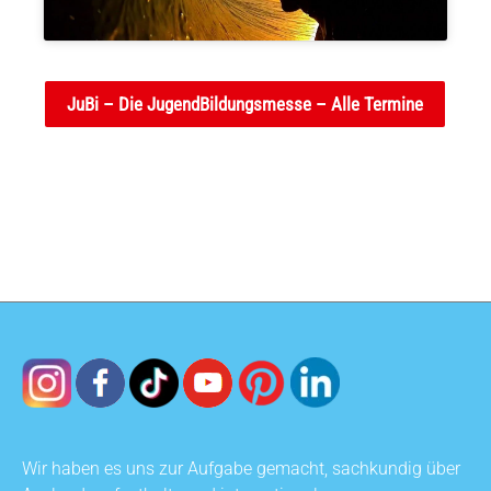
JuBi – Die JugendBildungsmesse – Alle Termine
Wir haben es uns zur Aufgabe gemacht, sachkundig über