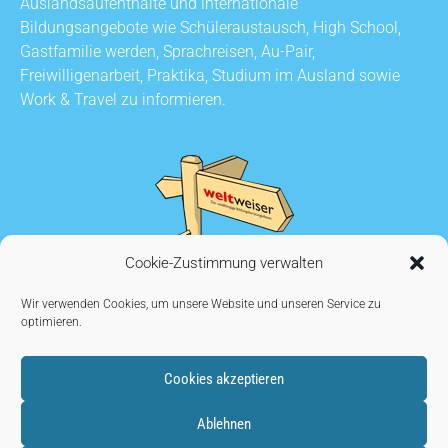
Auslandsaufenthalte und internationale
Bildungsangebote wie Schüleraustausch, High School,
Gastfamilie werden, Sprachreisen, Au-Pair,
Freiwilligenarbeit, Praktika, Studium im Ausland sowie
Work & Travel zu informieren.
Cookie-Zustimmung verwalten
Wir verwenden Cookies, um unsere Website und unseren Service zu
optimieren.
Cookies akzeptieren
KONTAKT
•
AUSSTELLER WERDEN
•
IMPRESSUM
•
Ablehnen
DATENSCHUTZ
•
COOKIE EINSTELLUNGEN