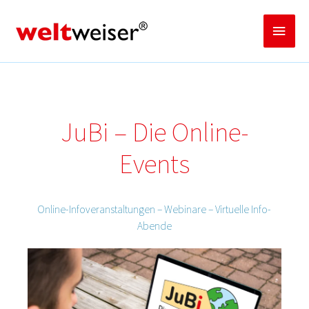
Zum
Inhalt
Haup
springen
JuBi – Die Online-
Events
Online-Info­­­veranstaltungen – Webinare – Virtuelle Info-
Abende