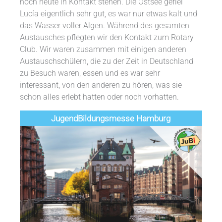
noch heute in Kontakt stehen. Die Ostsee gefiel
Lucía eigentlich sehr gut, es war nur etwas kalt und
das Wasser voller Algen. Während des gesamten
Austausches pflegten wir den Kontakt zum Rotary
Club. Wir waren zusammen mit einigen anderen
Austauschschülern, die zu der Zeit in Deutschland
zu Besuch waren, essen und es war sehr
interessant, von den anderen zu hören, was sie
schon alles erlebt hatten oder noch vorhatten.
Jugend­­­­­Bildungsmess­e Hamburg