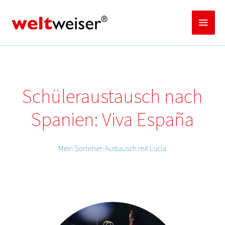
Zum
Inhalt
Haup
springen
Schüleraustausch nach
Spanien: Viva España
Mein Sommer-Austausch mit Lucía