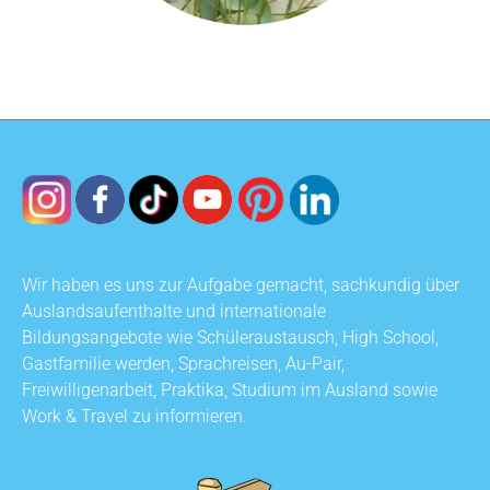
Wir haben es uns zur Aufgabe gemacht, sachkundig über
Auslandsaufenthalte und internationale
Bildungsangebote wie Schüleraustausch, High School,
Gastfamilie werden, Sprachreisen, Au-Pair,
Freiwilligenarbeit, Praktika, Studium im Ausland sowie
Work & Travel zu informieren.