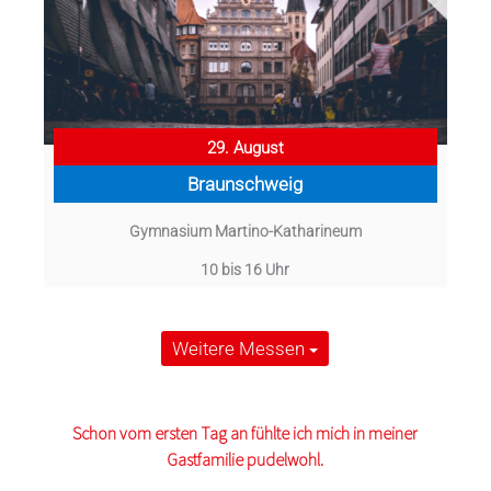
29. August
Braunschweig
Gymnasium Martino-Katharineum
10 bis 16 Uhr
Weitere Messen
Schon vom ersten Tag an fühlte ich mich in meiner
Gastfamilie pudelwohl.