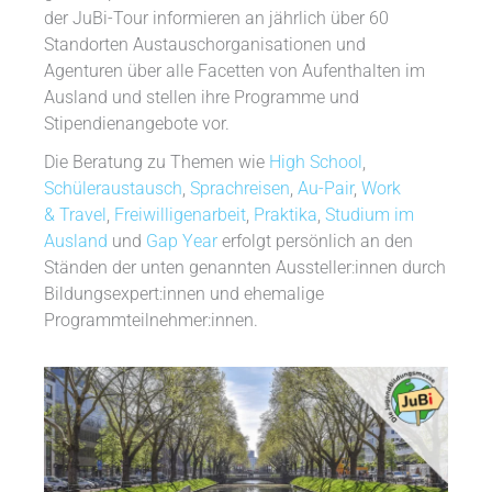
der JuBi-Tour informieren an jährlich über 60
Standorten Austauschorganisationen und
Agenturen über alle Facetten von Aufenthalten im
Ausland und stellen ihre Programme und
Stipendienangebote vor.
Die Beratung zu Themen wie
High School
,
Schüleraustausch
,
Sprachreisen
,
Au-Pair
,
Work
& Travel
,
Freiwilligenarbeit
,
Praktika
,
Studium im
Ausland
und
Gap Year
erfolgt persönlich an den
Ständen der unten genannten Aussteller:innen durch
Bildungsexpert:innen und ehemalige
Programmteilnehmer:innen.