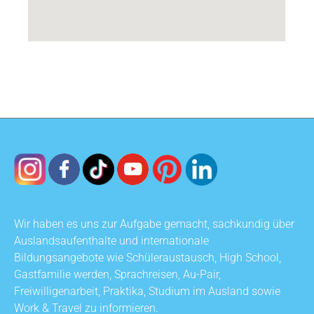
Wir haben es uns zur Aufgabe gemacht, sachkundig über
Auslandsaufenthalte und internationale
Bildungsangebote wie Schüleraustausch, High School,
Gastfamilie werden, Sprachreisen, Au-Pair,
Freiwilligenarbeit, Praktika, Studium im Ausland sowie
Work & Travel zu informieren.