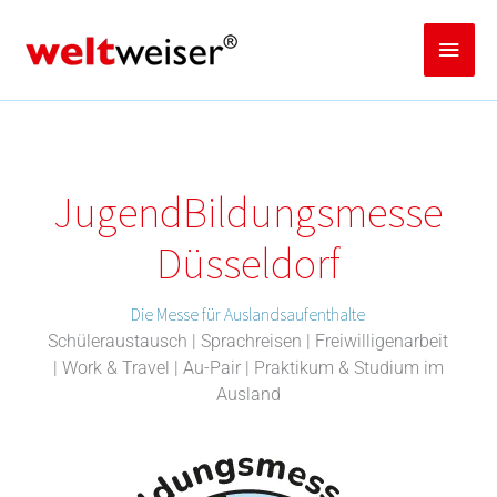
Zum
Inhalt
Haup
springen
Jugend­­­­­Bildungsmess­e
Düsseldorf
Die Messe für Auslandsaufenthalte
Schüleraustausch | Sprachreisen | Freiwilligenarbeit
| Work & Travel | Au-Pair | Praktikum & Studium im
Ausland