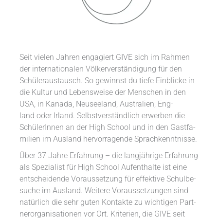
Seit vie­len Jah­ren en­ga­gie­rt GIVE sich im Rah­men
der in­ter­na­tio­na­len Völ­ker­ver­stän­di­gung für den
Schü­ler­aus­tausch. So ge­winnst du tie­fe Ein­bli­cke in
die Kul­tur und Le­bens­wei­se der Men­schen in den
USA, in Ka­na­da, Neu­see­land, Aus­tra­li­en, Eng­
land oder Irland. Selbst­ver­ständ­lich er­wer­ben die
Schü­lerInnen an der High School und in den Gast­fa­
mi­li­en im Aus­land her­vor­ra­gen­de Sprach­kennt­nis­se.
Über 37 Jahre Erfahrung – die lang­jäh­ri­ge Er­fah­rung
als Spe­zia­list für High School Auf­ent­hal­te ist ei­ne
ent­schei­den­de Vor­aus­set­zung für ef­fek­ti­ve Schul­be­
su­che im Aus­land. Wei­te­re Vor­aus­set­zun­gen sind
na­tür­lich die sehr gu­ten Kon­tak­te zu wich­ti­gen Part­
ner­or­ga­ni­sa­tio­nen vor Ort. Kri­te­ri­en, die GIVE seit