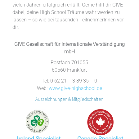
vie­len Jah­ren er­folg­reich er­fül­lt. Ger­ne hilft dir GIVE
da­bei, dei­ne High School Träu­me wahr wer­den zu
las­sen – so wie bei tau­sen­den Teil­nehmerInnen vor
dir.
GIVE Gesellschaft für Internationale Verständigung
mbH
Postfach 701055
60560 Frankfurt
Tel: 0 62 21 – 3 89 35 – 0
Web:
www.give-highschool.de
Auszeichnungen & Mitgliedschaften
Ireland Specialist
Canada Specialist