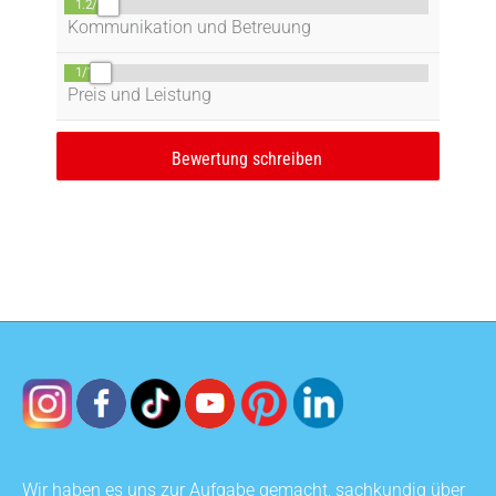
1.2/10
Kommunikation und Betreuung
1/10
Preis und Leistung
Wir haben es uns zur Aufgabe gemacht, sachkundig über