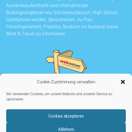
Auslandsaufenthalte und internationale
Bildungsangebote wie Schüleraustausch, High School,
Gastfamilie werden, Sprachreisen, Au-Pair,
Freiwilligenarbeit, Praktika, Studium im Ausland sowie
Work & Travel zu informieren.
Cookie-Zustimmung verwalten
Wir verwenden Cookies, um unsere Website und unseren Service zu
optimieren.
Cookies akzeptieren
KONTAKT
•
AUSSTELLER WERDEN
•
IMPRESSUM
•
Ablehnen
DATENSCHUTZ
•
COOKIE EINSTELLUNGEN