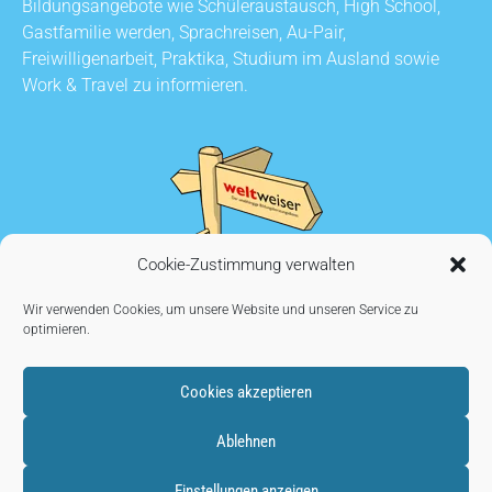
Bildungsangebote wie Schüleraustausch, High School,
Gastfamilie werden, Sprachreisen, Au-Pair,
Freiwilligenarbeit, Praktika, Studium im Ausland sowie
Work & Travel zu informieren.
Cookie-Zustimmung verwalten
Wir verwenden Cookies, um unsere Website und unseren Service zu
optimieren.
Cookies akzeptieren
KONTAKT
•
AUSSTELLER WERDEN
•
IMPRESSUM
•
Ablehnen
DATENSCHUTZ
•
COOKIE EINSTELLUNGEN
Einstellungen anzeigen