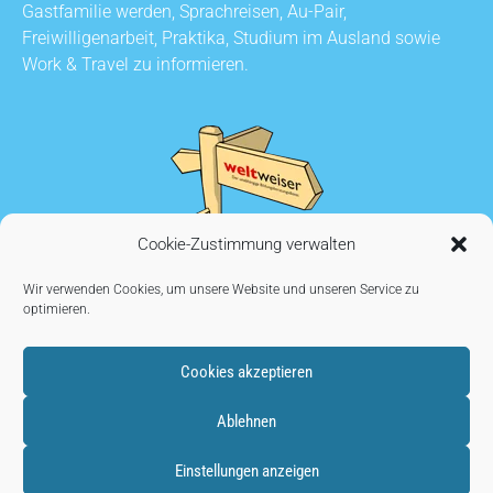
Gastfamilie werden, Sprachreisen, Au-Pair,
Freiwilligenarbeit, Praktika, Studium im Ausland sowie
Work & Travel zu informieren.
Cookie-Zustimmung verwalten
Wir verwenden Cookies, um unsere Website und unseren Service zu
optimieren.
Cookies akzeptieren
KONTAKT
•
AUSSTELLER WERDEN
•
IMPRESSUM
•
Ablehnen
DATENSCHUTZ
•
COOKIE EINSTELLUNGEN
Einstellungen anzeigen
Copyright © 2026
weltweiser.de