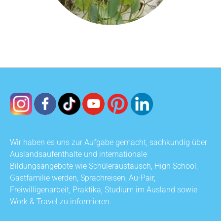
Wir haben es uns zur Aufgabe gemacht, sachkundig über
Auslandsaufenthalte und internationale
Bildungsangebote wie Schüleraustausch, High School,
Gastfamilie werden, Sprachreisen, Au-Pair,
Freiwilligenarbeit, Praktika, Studium im Ausland sowie
Work & Travel zu informieren.