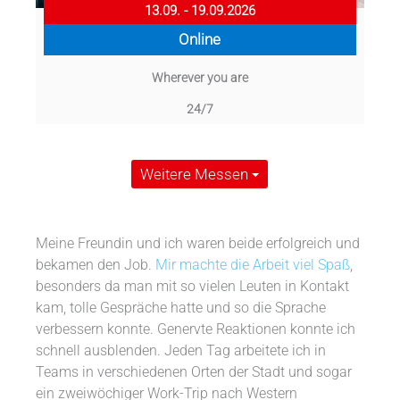
13.09. - 19.09.2026
Online
Wherever you are
24/7
Weitere Messen
Meine Freundin und ich waren beide erfolgreich und
bekamen den Job.
Mir machte die Arbeit viel Spaß
,
besonders da man mit so vielen Leuten in Kontakt
kam, tolle Gespräche hatte und so die Sprache
verbessern konnte. Genervte Reaktionen konnte ich
schnell ausblenden. Jeden Tag arbeitete ich in
Teams in verschiedenen Orten der Stadt und sogar
ein zweiwöchiger Work-Trip nach Western