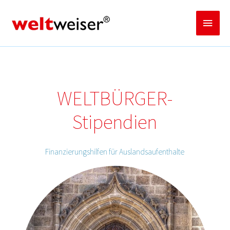
Zum
Inhalt
Haup
springen
WELTBÜRGER-
Stipendien
Finanzierungshilfen für Auslandsaufenthalte