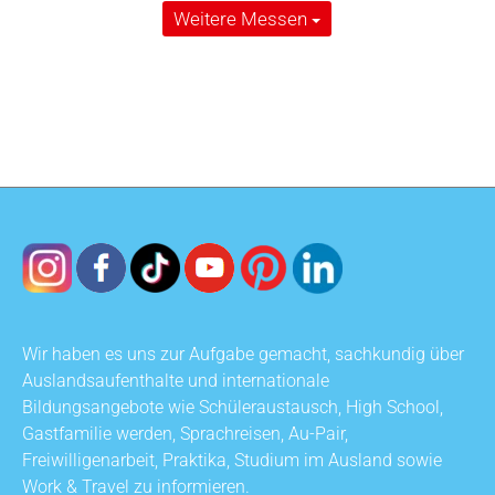
Weitere Messen
Wir haben es uns zur Aufgabe gemacht, sachkundig über
Auslandsaufenthalte und internationale
Bildungsangebote wie Schüleraustausch, High School,
Gastfamilie werden, Sprachreisen, Au-Pair,
Freiwilligenarbeit, Praktika, Studium im Ausland sowie
Work & Travel zu informieren.