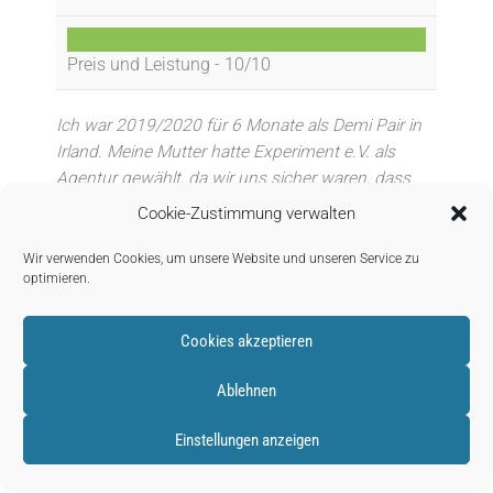
Preis und Leistung -
10/10
Ich war 2019/2020 für 6 Monate als Demi Pair in
Irland. Meine Mutter hatte Experiment e.V. als
Agentur gewählt, da wir uns sicher waren, dass
ich dort am besten aufgehoben wäre (1. Soo
Cookie-Zustimmung verwalten
lange Erfahrung, 2. Super nette Mitarbeiter)! Es
war die beste Entscheidung die wir treffen
Wir verwenden Cookies, um unsere Website und unseren Service zu
optimieren.
konnten! Ich hatte super schöne 6 Monate in
Dublin und vermisse die Zeit sehr 🙁 Die
Mitarbeiter waren immer für ein da, andere Demi
Cookies akzeptieren
Pairs in meiner Klasse hatten oftmals
Schwierigkeiten mit der Agentur, bei meinen
Ablehnen
Freundinnen und mir gab es nie Probleme mit
Einstellungen anzeigen
Experiment!
Antworten