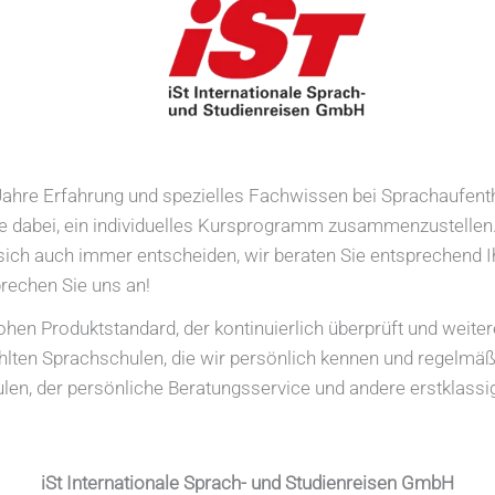
 Jahre Erfahrung und spezielles Fach­wissen bei Sprachaufen
e dabei, ein individuelles Kursprogramm zu­sammenzustellen.
ich auch immer entscheiden, wir beraten Sie entsprechend I
rechen Sie uns an!
hen Produktstandard, der kontinuierlich überprüft und weiter
hlten Sprachschulen, die wir persönlich kennen und regelmä
en, der persönliche Beratungsservice und andere erstklassig
iSt In­ter­na­tio­na­le Sprach- und Stu­di­en­rei­sen GmbH