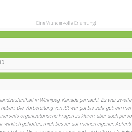
Eine Wundervolle Erfahrung!
0
10
landsaufenthalt in Winnipeg, Kanada gemacht. Es war zweifell
 haben. Die Vorbereitung von iSt war gut bis sehr gut: ein m
 einerseits organisatorische Fragen zu klären, aber auch per
r wirklich geholfen, mich besser auf meinen eigenen Aufentha
igen School Division war gut organisiert, ich hätte mir ledigl