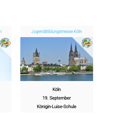
n
Jugend­­­­­Bildungsmess­e Köln
Köln
19. September
Königin-Luise-Schule