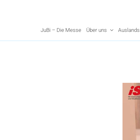
Zum
Inhalt
springen
JuBi – Die Messe
Über uns
Auslands­