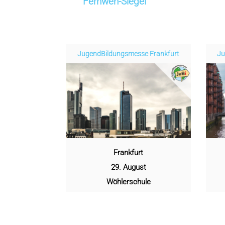
Fernweh-Siegel
Jugend­­­­­Bildungsmess­e Frankfurt
Ju
Frankfurt
29. August
Wöhlerschule