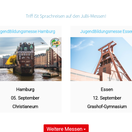
Triff iSt Sprachreisen auf den JuBi-Messen!
gend­­­­­Bildungsmess­e Hamburg
Jugend­­­­­Bildungsmess­e Esse
Hamburg
Essen
05. September
12. September
Christianeum
Grashof-Gymnasium
Weitere Messen