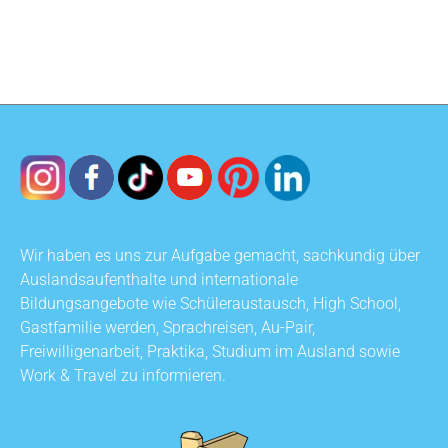
Wir haben es uns zur Aufgabe gemacht, sachkundig über
Auslandsaufenthalte und internationale
Bildungsangebote wie Schüleraustausch, High School,
Gastfamilie werden, Sprachreisen, Au-Pair,
Freiwilligenarbeit, Praktika, Studium im Ausland sowie
Work & Travel zu informieren.