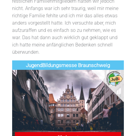
restlichen Familienmitgliedern hatten wir jedoch
nicht. Anfangs war ich sehr traurig, weil mir meine
richtige Familie fehlte und ich mir das alles etwas
anders vorgestellt hatte. Ich versuchte aber, mich
aufzuraffen und es einfach so zu nehmen, wie es
war. Das hat dann auch wirklich gut geklappt und
ich hatte meine anfänglichen Bedenken schnell
überwunden.
Jugend­­­­­Bildungsmess­e Braunschweig