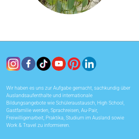
Wir haben es uns zur Aufgabe gemacht, sachkundig über
Auslandsaufenthalte und internationale
Bildungsangebote wie Schüleraustausch, High School,
Gastfamilie werden, Sprachreisen, Au-Pair,
Freiwilligenarbeit, Praktika, Studium im Ausland sowie
Work & Travel zu informieren.