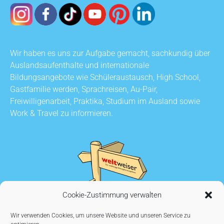
Wir haben es uns zur Aufgabe gemacht, sachkundig über
Auslandsaufenthalte und internationale
Bildungsangebote wie Schüleraustausch, High School,
Gastfamilie werden, Sprachreisen, Au-Pair,
Freiwilligenarbeit, Praktika, Studium im Ausland sowie
Work & Travel zu informieren.
Cookie-Zustimmung verwalten
Wir verwenden Cookies, um unsere Website und unseren Service zu