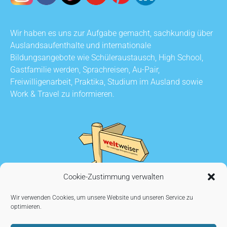
Wir haben es uns zur Aufgabe gemacht, sachkundig über
Auslandsaufenthalte und internationale
Bildungsangebote wie Schüleraustausch, High School,
Gastfamilie werden, Sprachreisen, Au-Pair,
Freiwilligenarbeit, Praktika, Studium im Ausland sowie
Work & Travel zu informieren.
Cookie-Zustimmung verwalten
Wir verwenden Cookies, um unsere Website und unseren Service zu
optimieren.