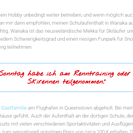
in Hobby unbedingt weiter betreiben, und wenn möglich auch
man mir dann empfohlen, meinen Schulaufenthalt in Wanaka a
htig. Wanaka ist das neuseeländische Mekka für Skiläufer un
 jedem Schwierigkeitsgrad und einen riesigen Funpark für Sn
ing teilnehmen.
 Sonntag habe ich am Renntraining oder
Skirennen teilgenommen.“
e
Gastfamilie
am Flughafen in Queenstown abgeholt. Bei meine
ause gefühlt. Auch der Aufenthalt an der dortigen Schule, de
its mit vielen verschiedenen Sportaktivitäten und Ausflügen
 zum sensationell günstigen Preis von circa 100 € erhalten. 