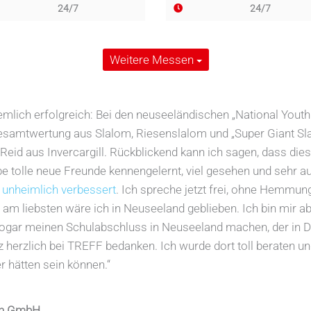
24/7
24/7
Weitere Messen
mlich erfolgreich: Bei den neuseeländischen „National Youth 
samtwertung aus Slalom, Riesenslalom und „Super Giant Slalo
 Reid aus Invercargill. Rückblickend kann ich sagen, dass die
be tolle neue Freunde kennengelernt, viel gesehen und sehr 
t unheimlich verbessert
. Ich spreche jetzt frei, ohne Hemmu
am liebsten wäre ich in Neuseeland geblieben. Ich bin mir abe
sogar meinen Schulabschluss in Neuseeland machen, der in D
 herzlich bei TREFF bedanken. Ich wurde dort toll beraten u
r hätten sein können.“
sen GmbH