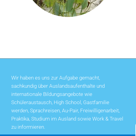
Wir haben es uns zur Aufgabe gemacht,
sachkundig über Auslandsaufenthalte und
internationale Bildungsangebote wie
Schüleraustausch, High School, Gastfamilie
werden, Sprachreisen, Au-Pair, Freiwilligenarbeit,
Praktika, Studium im Ausland sowie Work & Travel
zu informieren.