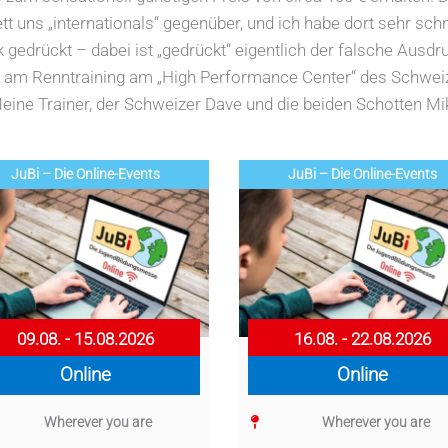
t uns „internationals“ gegenüber, und ich habe dort sehr sch
gedrückt – dabei ist „gedrückt“ eigentlich der falsche Ausdru
h am Renntraining am „High Performance Center“ des Schwei
ne Trainer, der Schweizer Dave und die beiden Schotten Mike
JuBi – Die Online-Events
JuBi – Die Online-Events
09.08. - 15.08.2026
16.08. - 22.08.2026
Online
Online
Wherever you are
Wherever you are