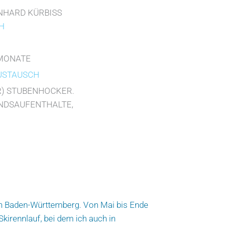
NHARD KÜRBISS
bH
MONATE
USTAUSCH
R) STUBENHOCKER.
ANDSAUFENTHALTE,
 in Baden-Württemberg. Von Mai bis Ende
kirennlauf, bei dem ich auch in