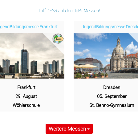
Triff DFSR auf den JuBi-Messen!
gend­­­­­Bildungsmess­e Frankfurt
Jugend­­­­­Bildungsmess­e Dres
Frankfurt
Dresden
29. August
05. September
Wöhlerschule
St. Benno-Gymnasium
Weitere Messen