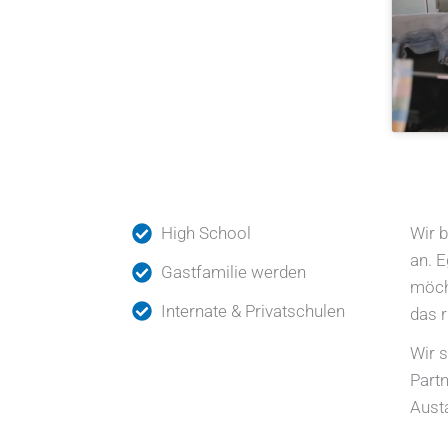
High School
Wir b
an. E
Gastfamilie werden
möcht
Internate & Privatschulen
das 
Wir s
Partn
Aust