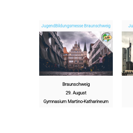
Jugend­­­­­Bildungsmess­e Braunschweig
Ju
Braunschweig
29. August
Gymnasium Martino-Katharineum