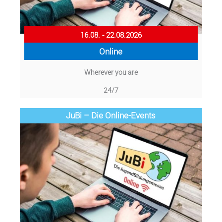
16.08. - 22.08.2026
Online
Wherever you are
24/7
JuBi – Die Online-Events