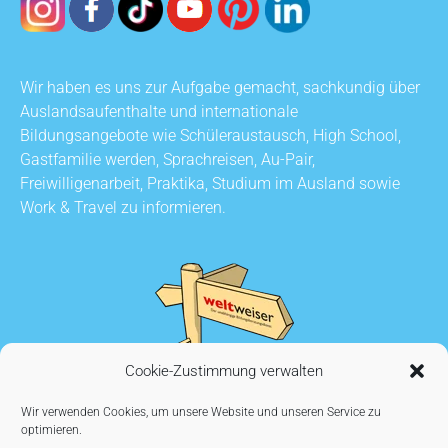
Wir haben es uns zur Aufgabe gemacht, sachkundig über
Auslandsaufenthalte und internationale
Bildungsangebote wie Schüleraustausch, High School,
Gastfamilie werden, Sprachreisen, Au-Pair,
Freiwilligenarbeit, Praktika, Studium im Ausland sowie
Work & Travel zu informieren.
Cookie-Zustimmung verwalten
Wir verwenden Cookies, um unsere Website und unseren Service zu
optimieren.