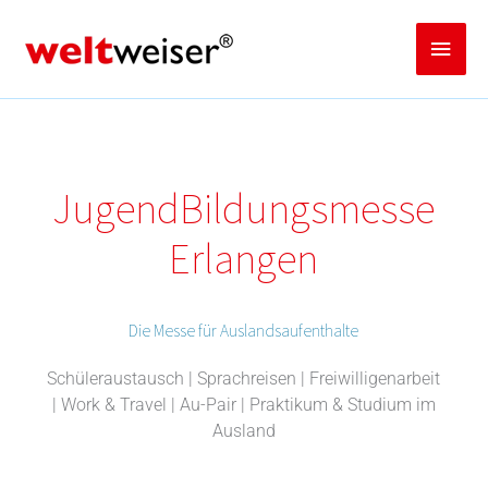
Zum
Inhalt
Haup
springen
Jugend­­­­­Bildungsmess­e
Erlangen
Die Messe für Auslandsaufenthalte
Schüleraustausch | Sprachreisen | Freiwilligenarbeit
| Work & Travel | Au-Pair | Praktikum & Studium im
Ausland