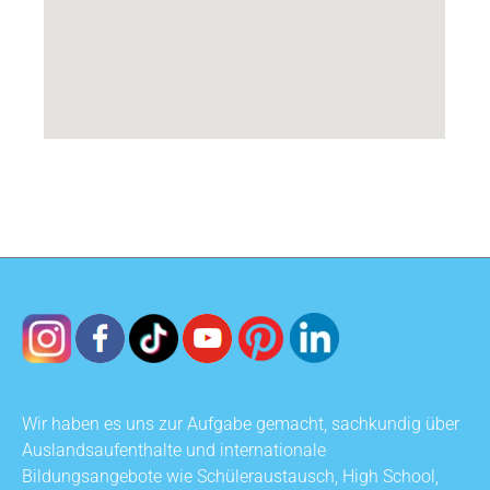
Wir haben es uns zur Aufgabe gemacht, sachkundig über
Auslandsaufenthalte und internationale
Bildungsangebote wie Schüleraustausch, High School,