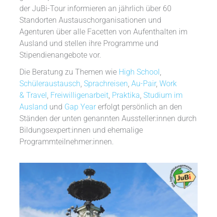
der JuBi-Tour informieren an jährlich über 60
Standorten Austauschorganisationen und
Agenturen über alle Facetten von Aufenthalten im
Ausland und stellen ihre Programme und
Stipendienangebote vor.
Die Beratung zu Themen wie
High School
,
Schüleraustausch
,
Sprachreisen
,
Au-Pair
,
Work
& Travel
,
Freiwilligenarbeit
,
Praktika
,
Studium im
Ausland
und
Gap Year
erfolgt persönlich an den
Ständen der unten genannten Aussteller:innen durch
Bildungsexpert:innen und ehemalige
Programmteilnehmer:innen.