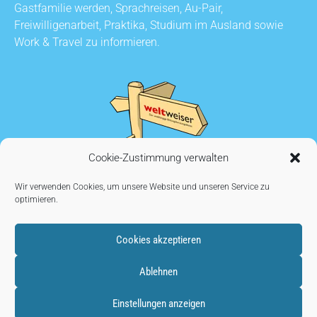
Gastfamilie werden, Sprachreisen, Au-Pair,
Freiwilligenarbeit, Praktika, Studium im Ausland sowie
Work & Travel zu informieren.
Cookie-Zustimmung verwalten
Wir verwenden Cookies, um unsere Website und unseren Service zu
optimieren.
Cookies akzeptieren
KONTAKT
•
AUSSTELLER WERDEN
•
IMPRESSUM
•
Ablehnen
DATENSCHUTZ
•
COOKIE EINSTELLUNGEN
Einstellungen anzeigen
Copyright © 2026
weltweiser.de