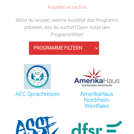
Ausstellerverzeichnis
Willst du wissen, welche Austeller das Programm
anbieten, das du suchst? Dann nutze den
Programmfilter!
AEC Sprachreisen
AmerikaHaus
Nordrhein-
Westfalen