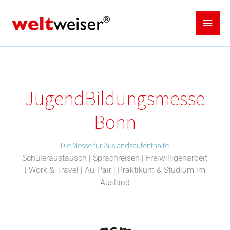
Zum
Inhalt
Haup
springen
Jugend­­­­­Bildungsmess­e
Bonn
Die Messe für Auslandsaufenthalte
Schüleraustausch | Sprachreisen | Freiwilligenarbeit
| Work & Travel | Au-Pair | Praktikum & Studium im
Ausland