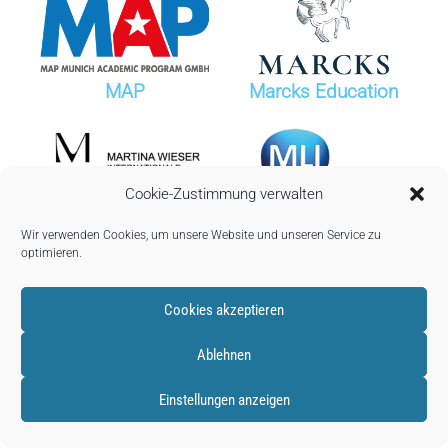
MAP
Marcks Education
Cookie-Zustimmung verwalten
Martina Wieser
MLI International
Wir verwenden Cookies, um unsere Website und unseren Service zu
Internationale
Schools Ireland
optimieren.
Schulberatung
Cookies akzeptieren
Ablehnen
Einstellungen anzeigen
Mohrenschildt
MZTA
Education
Internatsberatung