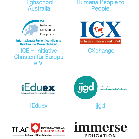
Highschool
Humana People to
Australia
People
ICE – Initiative
ICXchange
Christen für Europa
e.V.
iEduex
ijgd